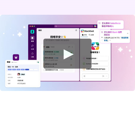
觀
看
影
片