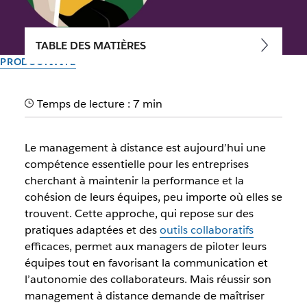
TABLE DES MATIÈRES
PRODUCTIVITÉ
Management à distance :
Temps de lecture : 7 min
Les clés pour le réussir
Le management à distance est aujourd’hui une
Le management à distance permet de piloter efficacement
compétence essentielle pour les entreprises
vos équipes dispersées en utilisant des outils collaboratifs et
cherchant à maintenir la performance et la
des méthodes adaptées.
cohésion de leurs équipes, peu importe où elles se
trouvent. Cette approche, qui repose sur des
Par l’équipe Slack
pratiques adaptées et des
outils collaboratifs
10 novembre 2024
efficaces, permet aux managers de piloter leurs
équipes tout en favorisant la communication et
l’autonomie des collaborateurs. Mais réussir son
management à distance demande de maîtriser