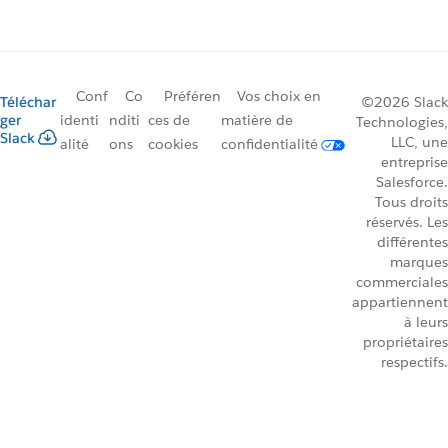
Conf
Co
Préféren
Vos choix en
Téléchar
©2026 Slack
ger
identi
nditi
ces de
matière de
Technologies,
Slack
LLC, une
alité
ons
cookies
confidentialité
entreprise
Salesforce.
Tous droits
réservés. Les
différentes
marques
commerciales
appartiennent
à leurs
propriétaires
respectifs.