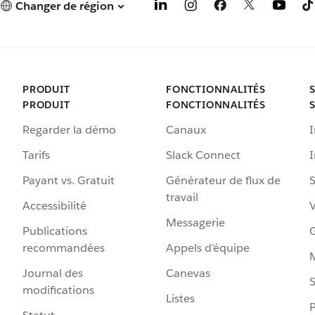
Changer de région
PRODUIT
FONCTIONNALITÉS
PRODUIT
FONCTIONNALITÉS
Regarder la démo
Canaux
I
Tarifs
Slack Connect
Payant vs. Gratuit
Générateur de flux de
S
travail
Accessibilité
Messagerie
Publications
G
recommandées
Appels d’équipe
Journal des
Canevas
S
modifications
Listes
P