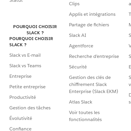
Statut
Clips
a
Applis et intégrations
Partage de fichiers
POURQUOI CHOISIR
SLACK ?
Slack AI
S
POURQUOI CHOISIR
SLACK ?
Agentforce
V
Slack vs E-mail
Recherche d’entreprise
S
Slack vs Teams
Sécurité
Entreprise
Gestion des clés de
S
chiffrement Slack
v
Petite entreprise
Enterprise (Slack EKM)
D
Productivité
Atlas Slack
s
Gestion des tâches
Voir toutes les
Évolutivité
fonctionnalités
Confiance