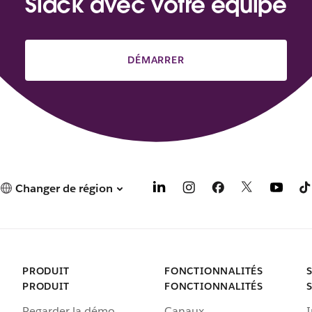
Slack avec votre équipe
DÉMARRER
Changer de région
PRODUIT
FONCTIONNALITÉS
PRODUIT
FONCTIONNALITÉS
Regarder la démo
Canaux
I