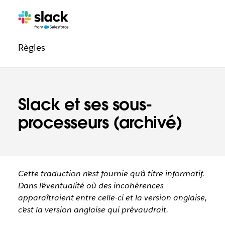
Navigation
Pages
supplémentaires
légale
Règles
Slack et ses sous-
processeurs (archivé)
Cette traduction n’est fournie qu’à titre informatif.
Dans l’éventualité où des incohérences
apparaîtraient entre celle-ci et la version anglaise,
c’est la version anglaise qui prévaudrait.