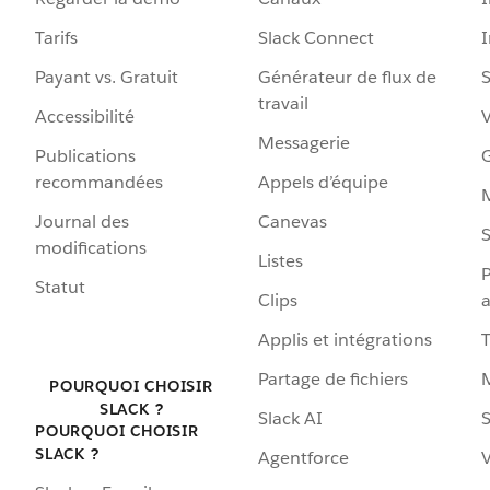
Tarifs
Slack Connect
Payant vs. Gratuit
Générateur de flux de
S
travail
Accessibilité
Messagerie
Publications
G
recommandées
Appels d’équipe
Journal des
Canevas
S
modifications
Listes
P
Statut
Clips
a
Applis et intégrations
Partage de fichiers
POURQUOI CHOISIR
SLACK ?
Slack AI
S
POURQUOI CHOISIR
SLACK ?
Agentforce
V