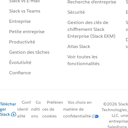
Slack vs E-mail
Recherche d’entreprise
S
Slack vs Teams
Sécurité
Entreprise
Gestion des clés de
S
chiffrement Slack
v
Petite entreprise
Enterprise (Slack EKM)
D
Productivité
Atlas Slack
s
Gestion des tâches
Voir toutes les
Évolutivité
fonctionnalités
Confiance
Conf
Co
Préféren
Vos choix en
Téléchar
©2026 Slack
ger
identi
nditi
ces de
matière de
Technologies,
Slack
LLC, une
alité
ons
cookies
confidentialité
entreprise
Salesforce.