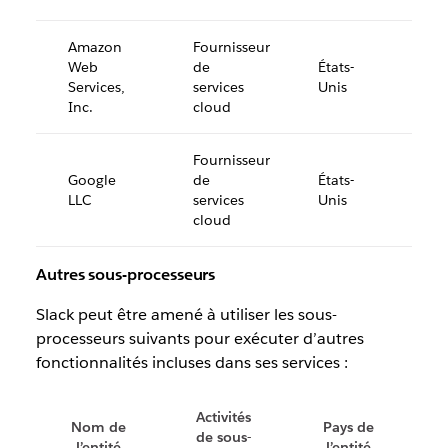
Amazon
Fournisseur
Web
de
États-
Services,
services
Unis
Inc.
cloud
Fournisseur
Google
de
États-
LLC
services
Unis
cloud
Autres sous-processeurs
Slack peut être amené à utiliser les sous-
processeurs suivants pour exécuter d’autres
fonctionnalités incluses dans ses services :
Activités
Nom de
Pays de
de sous-
l’entité
l’entité