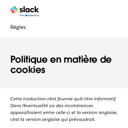
Navigation
Pages
supplémentaires
de
Règles
confiance
Politique en matière de
cookies
Cette traduction n’est fournie qu’à titre informatif.
Dans l’éventualité où des incohérences
apparaîtraient entre celle-ci et la version anglaise,
c’est la version anglaise qui prévaudrait.