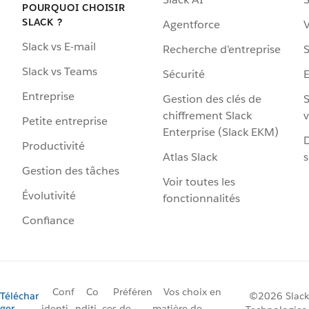
POURQUOI CHOISIR
SLACK ?
Agentforce
V
Slack vs E-mail
Recherche d’entreprise
S
Slack vs Teams
Sécurité
Entreprise
Gestion des clés de
S
chiffrement Slack
v
Petite entreprise
Enterprise (Slack EKM)
D
Productivité
Atlas Slack
s
Gestion des tâches
Voir toutes les
Évolutivité
fonctionnalités
Confiance
Conf
Co
Préféren
Vos choix en
Téléchar
©2026 Slack
ger
identi
nditi
ces de
matière de