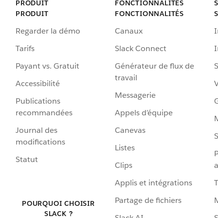
PRODUIT
FONCTIONNALITÉS
PRODUIT
FONCTIONNALITÉS
Regarder la démo
Canaux
I
Tarifs
Slack Connect
Payant vs. Gratuit
Générateur de flux de
S
travail
Accessibilité
Messagerie
Publications
G
recommandées
Appels d’équipe
Journal des
Canevas
S
modifications
Listes
P
Statut
Clips
a
Applis et intégrations
Partage de fichiers
POURQUOI CHOISIR
SLACK ?
Slack AI
S