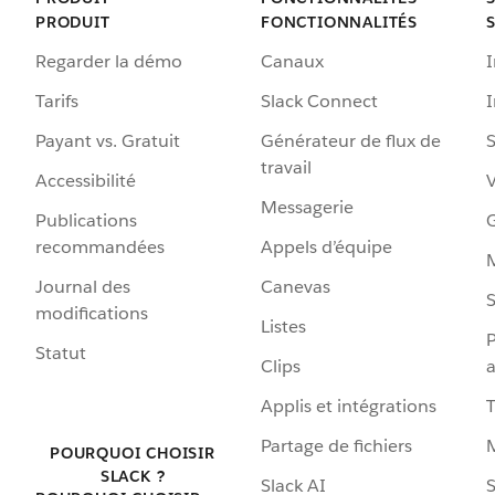
PRODUIT
FONCTIONNALITÉS
Regarder la démo
Canaux
I
Tarifs
Slack Connect
Payant vs. Gratuit
Générateur de flux de
S
travail
Accessibilité
Messagerie
Publications
G
recommandées
Appels d’équipe
Journal des
Canevas
S
modifications
Listes
P
Statut
Clips
a
Applis et intégrations
Partage de fichiers
POURQUOI CHOISIR
SLACK ?
Slack AI
S