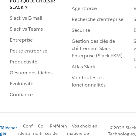
POURQUOI CHOISIR
SLACK ?
Agentforce
V
Slack vs E-mail
Recherche d’entreprise
S
Slack vs Teams
Sécurité
Entreprise
Gestion des clés de
S
chiffrement Slack
v
Petite entreprise
Enterprise (Slack EKM)
D
Productivité
Atlas Slack
s
Gestion des tâches
Voir toutes les
Évolutivité
fonctionnalités
Confiance
Conf
Co
Préféren
Vos choix en
Téléchar
©2026 Slack
ger
identi
nditi
ces de
matière de
Technologies,