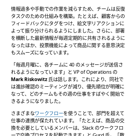
情報過多や手動での作業を減らすため、チームは反復
タスクのための仕組みを構築。たとえば、顧客からの
フィードバックにタグをつけ、絵文字リアクションに
よって振り分けられるようにしました。さらに、部署
を横断した最新情報が毎週定期的に共有されるように
なったほか、投票機能によって商品に関する意思決定
もスムーズになっています。
「毎週月曜に、各チームに 40 のメッセージが送信さ
れるようになっています」と VP of Operations の
Mark Riskowitz
氏は話します。これにより、同社で
は進捗確認のミーティングが減り、優先順位が明確に
なって、どのチームもその週の仕事をすばやく開始で
きるようになりました。
さまざまな
ワークフロー
を使うことで、部門を超えて
仕事の連携が保たれています。「たとえば、商品の交
換を必要としているメンバーは、Slack のワークフロ
ーで交換プロセスを起動できます」と Gurd 氏。「数