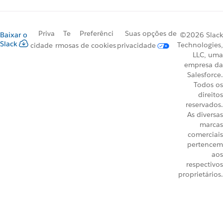
Priva
Te
Preferênci
Suas opções de
Baixar o
©2026 Slack
Slack
Technologies,
cidade
rmos
as de cookies
privacidade
LLC, uma
empresa da
Salesforce.
Todos os
direitos
reservados.
As diversas
marcas
comerciais
pertencem
aos
respectivos
proprietários.