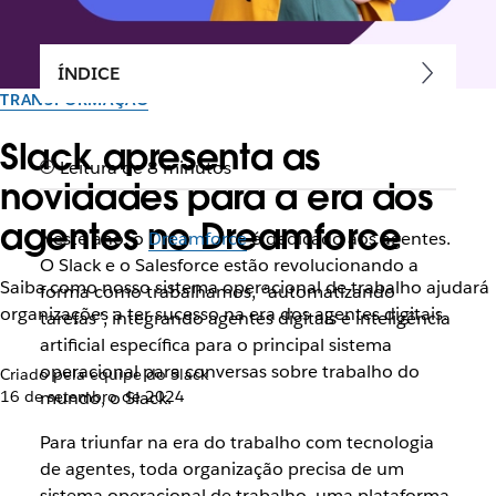
ÍNDICE
TRANSFORMAÇÃO
Slack apresenta as
Leitura de 8 minutos
novidades para a era dos
agentes no Dreamforce
Neste ano, o
Dreamforce
é dedicado aos agentes.
O Slack e o Salesforce estão revolucionando a
Saiba como nosso sistema operacional de trabalho ajudará
forma como trabalhamos, “automatizando
organizações a ter sucesso na era dos agentes digitais.
tarefas”, integrando agentes digitais e inteligência
artificial específica para o principal sistema
operacional para conversas sobre trabalho do
Criado pela equipe do Slack
16 de setembro de 2024
mundo, o Slack.
Para triunfar na era do trabalho com tecnologia
de agentes, toda organização precisa de um
sistema operacional de trabalho, uma plataforma