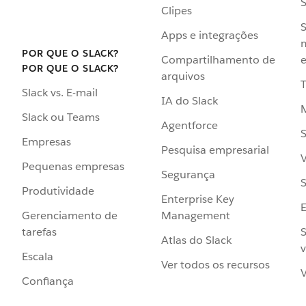
Clipes
S
Apps e integrações
POR QUE O SLACK?
Compartilhamento de
e
POR QUE O SLACK?
arquivos
Slack vs. E-mail
IA do Slack
Slack ou Teams
Agentforce
S
Empresas
Pesquisa empresarial
V
Pequenas empresas
Segurança
S
Produtividade
Enterprise Key
Management
Gerenciamento de
S
tarefas
Atlas do Slack
v
Escala
Ver todos os recursos
V
Confiança