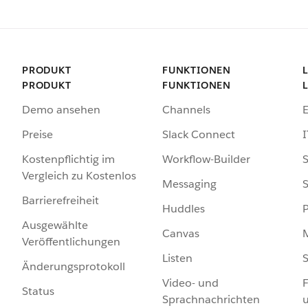
PRODUKT
FUNKTIONEN
PRODUKT
FUNKTIONEN
Demo ansehen
Channels
Preise
Slack Connect
I
Kostenpflichtig im
Workflow-Builder
S
Vergleich zu Kostenlos
Messaging
S
Barrierefreiheit
Huddles
Ausgewählte
Canvas
Veröffentlichungen
Listen
S
Änderungsprotokoll
Video- und
F
Status
Sprachnachrichten