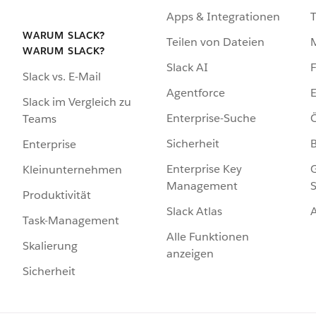
Apps & Integrationen
WARUM SLACK?
Teilen von Dateien
WARUM SLACK?
Slack AI
F
Slack vs. E-Mail
Agentforce
E
Slack im Vergleich zu
Enterprise-Suche
Ö
Teams
Sicherheit
Enterprise
Enterprise Key
G
Kleinunternehmen
Management
S
Produktivität
Slack Atlas
Task-Management
Alle Funktionen
Skalierung
anzeigen
Sicherheit