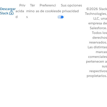
Priv
Tér
Preferenci
Sus opciones
Descargar
©2026 Slack
acida
mino
as de cookies
de privacidad
Slack
Technologies,
d
s
LLC, una
empresa de
Salesforce.
Todos los
derechos
reservados.
Las distintas
marcas
comerciales
pertenecen a
sus
respectivos
propietarios.