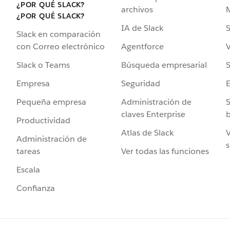
¿POR QUÉ SLACK?
archivos
¿POR QUÉ SLACK?
IA de Slack
S
Slack en comparación
Agentforce
V
con Correo electrónico
Búsqueda empresarial
S
Slack o Teams
Seguridad
Empresa
Administración de
S
Pequeña empresa
claves Enterprise
b
Productividad
Atlas de Slack
V
Administración de
s
Ver todas las funciones
tareas
Escala
Confianza