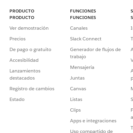
PRODUCTO
FUNCIONES
PRODUCTO
FUNCIONES
Ver demostración
Canales
I
Precios
Slack Connect
T
De pago o gratuito
Generador de flujos de
A
trabajo
Accesibilidad
Mensajería
Lanzamientos
destacados
Juntas
Registro de cambios
Canvas
Estado
Listas
Clips
F
a
Apps e integraciones
Uso compartido de