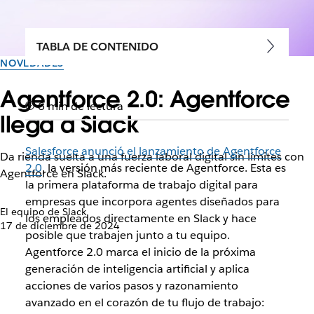
TABLA DE CONTENIDO
NOVEDADES
Agentforce 2.0: Agentforce
6 min de lectura
llega a Slack
Salesforce anunció el lanzamiento de Agentforce
Da rienda suelta a una fuerza laboral digital sin límites con
2.0
, la versión más reciente de Agentforce. Esta es
Agentforce en Slack.
la primera plataforma de trabajo digital para
empresas que incorpora agentes diseñados para
El equipo de Slack
los empleados directamente en Slack y hace
17 de diciembre de 2024
posible que trabajen junto a tu equipo.
Agentforce 2.0 marca el inicio de la próxima
generación de inteligencia artificial y aplica
acciones de varios pasos y razonamiento
avanzado en el corazón de tu flujo de trabajo: