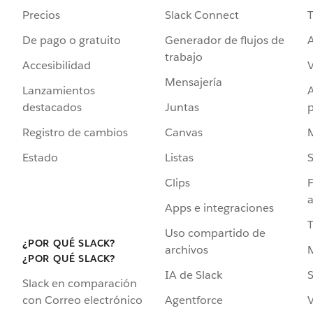
Precios
Slack Connect
T
De pago o gratuito
Generador de flujos de
A
trabajo
Accesibilidad
Mensajería
Lanzamientos
destacados
Juntas
Registro de cambios
Canvas
Estado
Listas
Clips
F
a
Apps e integraciones
Uso compartido de
¿POR QUÉ SLACK?
archivos
¿POR QUÉ SLACK?
IA de Slack
S
Slack en comparación
Agentforce
V
con Correo electrónico