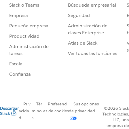
Búsqueda empresarial
S
Slack o Teams
Seguridad
Empresa
Administración de
S
Pequeña empresa
claves Enterprise
b
Productividad
Atlas de Slack
V
Administración de
s
Ver todas las funciones
tareas
Escala
Confianza
Priv
Tér
Preferenci
Sus opciones
Descargar
©2026 Slack
acida
mino
as de cookies
de privacidad
Slack
Technologies,
d
s
LLC, una
empresa de