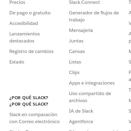
Precios
Slack Connect
T
De pago o gratuito
Generador de flujos de
A
trabajo
Accesibilidad
Mensajería
Lanzamientos
destacados
Juntas
Registro de cambios
Canvas
Estado
Listas
Clips
F
a
Apps e integraciones
Uso compartido de
¿POR QUÉ SLACK?
archivos
¿POR QUÉ SLACK?
IA de Slack
S
Slack en comparación
Agentforce
V
con Correo electrónico