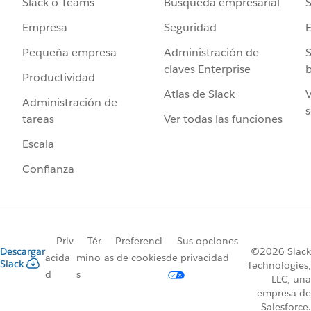
Búsqueda empresarial
S
Slack o Teams
Seguridad
Empresa
Administración de
S
Pequeña empresa
claves Enterprise
b
Productividad
Atlas de Slack
V
Administración de
s
Ver todas las funciones
tareas
Escala
Confianza
Priv
Tér
Preferenci
Sus opciones
Descargar
©2026 Slack
acida
mino
as de cookies
de privacidad
Slack
Technologies,
d
s
LLC, una
empresa de
Salesforce.