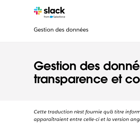
Navigation
Pages
supplémentaires
Gestion des données
de
confiance
Gestion des donné
transparence et co
Cette traduction n’est fournie qu’à titre infor
apparaîtraient entre celle-ci et la version angl