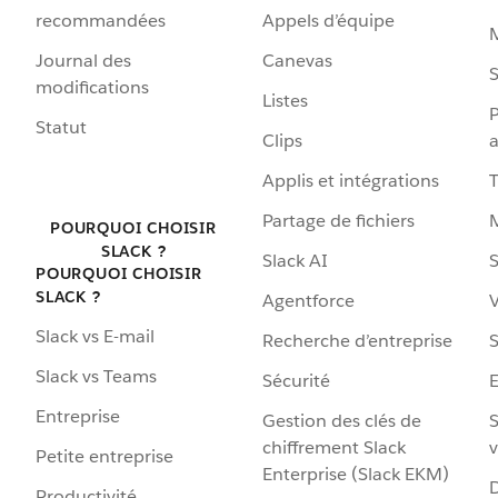
recommandées
Appels d’équipe
Journal des
Canevas
S
modifications
Listes
P
Statut
Clips
a
Applis et intégrations
Partage de fichiers
POURQUOI CHOISIR
SLACK ?
Slack AI
S
POURQUOI CHOISIR
SLACK ?
Agentforce
V
Slack vs E-mail
Recherche d’entreprise
S
Slack vs Teams
Sécurité
Entreprise
Gestion des clés de
S
chiffrement Slack
v
Petite entreprise
Enterprise (Slack EKM)
D
Productivité