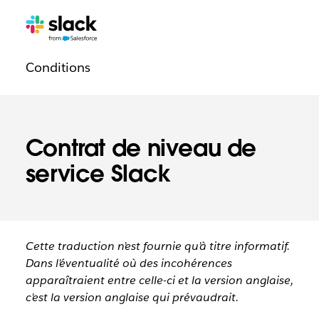
Navigation
Pages
supplémentaires
légale
Conditions
Contrat de niveau de
service Slack
Cette traduction n’est fournie qu’à titre informatif.
Dans l’éventualité où des incohérences
apparaîtraient entre celle-ci et la version anglaise,
c’est la version anglaise qui prévaudrait.