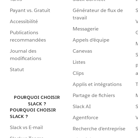
Payant vs. Gratuit
Générateur de flux de
S
travail
Accessibilité
Messagerie
Publications
G
recommandées
Appels d’équipe
Journal des
Canevas
S
modifications
Listes
P
Statut
Clips
a
Applis et intégrations
Partage de fichiers
POURQUOI CHOISIR
SLACK ?
Slack AI
S
POURQUOI CHOISIR
SLACK ?
Agentforce
V
Slack vs E-mail
Recherche d’entreprise
S