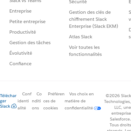
Slack vs Teams
Sécurité
Entreprise
Gestion des clés de
S
chiffrement Slack
v
Petite entreprise
Enterprise (Slack EKM)
D
Productivité
Atlas Slack
s
Gestion des tâches
Voir toutes les
Évolutivité
fonctionnalités
Confiance
Conf
Co
Préféren
Vos choix en
Téléchar
©2026 Slack
ger
identi
nditi
ces de
matière de
Technologies,
Slack
LLC, une
alité
ons
cookies
confidentialité
entreprise
Salesforce.
Tous droits
réservés. Les