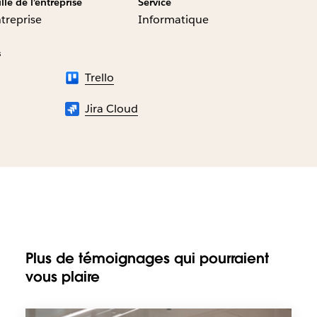
ille de l’entreprise
Service
treprise
Informatique
s
Trello
Jira Cloud
Plus de témoignages qui pourraient
vous plaire