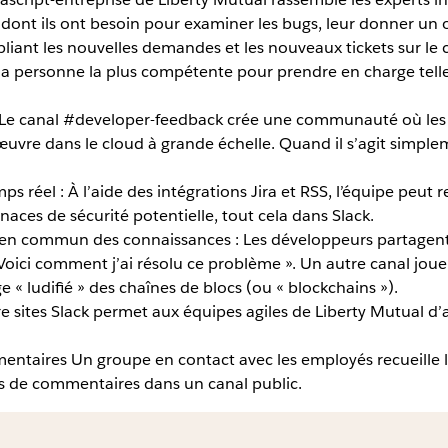
ont ils ont besoin pour examiner les bugs, leur donner un or
ubliant les nouvelles demandes et les nouveaux tickets sur l
 la personne la plus compétente pour prendre en charge telle
 Le canal #developer-feedback crée une communauté où les 
uvre dans le cloud à grande échelle. Quand il s’agit simple
s réel : À l’aide des intégrations Jira et RSS, l’équipe peut 
ces de sécurité potentielle, tout cela dans Slack.
 en commun des connaissances : Les développeurs partagent 
Voici comment j’ai résolu ce problème ». Un autre canal jou
e « ludifié » des chaînes de blocs (ou « blockchains »).
e sites Slack permet aux équipes agiles de Liberty Mutual d’
entaires Un groupe en contact avec les employés recueille le
es de commentaires dans un canal public.