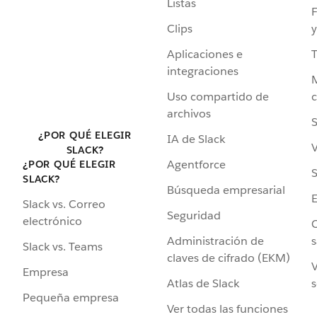
Listas
F
Clips
y
Aplicaciones e
integraciones
Uso compartido de
archivos
S
¿POR QUÉ ELEGIR
IA de Slack
V
SLACK?
Agentforce
¿POR QUÉ ELEGIR
S
SLACK?
Búsqueda empresarial
Slack vs. Correo
Seguridad
electrónico
C
Administración de
s
Slack vs. Teams
claves de cifrado (EKM)
V
Empresa
Atlas de Slack
s
Pequeña empresa
Ver todas las funciones