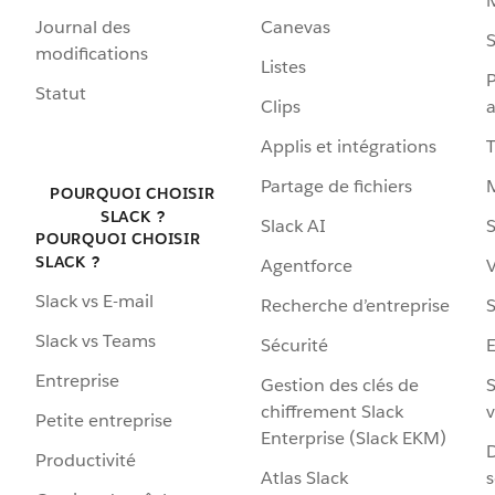
Journal des
Canevas
S
modifications
Listes
P
Statut
Clips
a
Applis et intégrations
Partage de fichiers
POURQUOI CHOISIR
SLACK ?
Slack AI
S
POURQUOI CHOISIR
SLACK ?
Agentforce
V
Slack vs E-mail
Recherche d’entreprise
S
Slack vs Teams
Sécurité
Entreprise
Gestion des clés de
S
chiffrement Slack
v
Petite entreprise
Enterprise (Slack EKM)
D
Productivité
Atlas Slack
s