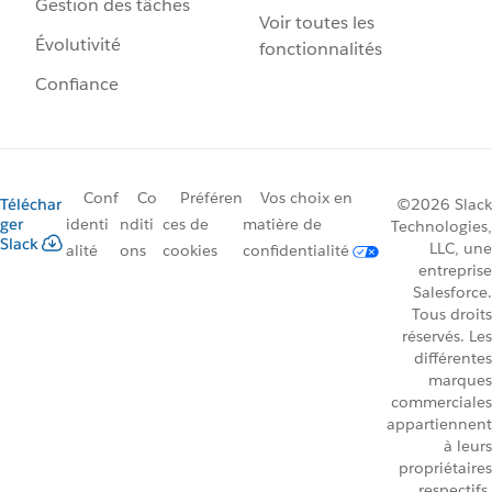
Gestion des tâches
Voir toutes les
Évolutivité
fonctionnalités
Confiance
Conf
Co
Préféren
Vos choix en
Téléchar
©2026 Slack
ger
identi
nditi
ces de
matière de
Technologies,
Slack
LLC, une
alité
ons
cookies
confidentialité
entreprise
Salesforce.
Tous droits
réservés. Les
différentes
marques
commerciales
appartiennent
à leurs
propriétaires
respectifs.