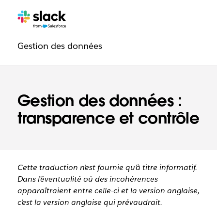
Navigation
Pages
supplémentaires
de
Gestion des données
confiance
Gestion des données :
transparence et contrôle
Cette traduction n’est fournie qu’à titre informatif.
Dans l’éventualité où des incohérences
apparaîtraient entre celle-ci et la version anglaise,
c’est la version anglaise qui prévaudrait.