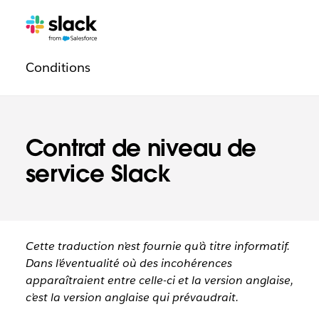
Navigation
Pages
supplémentaires
légale
Conditions
Contrat de niveau de
service Slack
Cette traduction n’est fournie qu’à titre informatif.
Dans l’éventualité où des incohérences
apparaîtraient entre celle-ci et la version anglaise,
c’est la version anglaise qui prévaudrait.