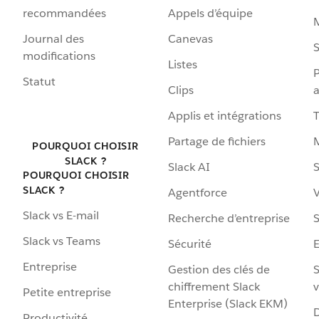
recommandées
Appels d’équipe
Journal des
Canevas
S
modifications
Listes
P
Statut
Clips
a
Applis et intégrations
Partage de fichiers
POURQUOI CHOISIR
SLACK ?
Slack AI
S
POURQUOI CHOISIR
SLACK ?
Agentforce
V
Slack vs E-mail
Recherche d’entreprise
S
Slack vs Teams
Sécurité
Entreprise
Gestion des clés de
S
chiffrement Slack
v
Petite entreprise
Enterprise (Slack EKM)
D
Productivité