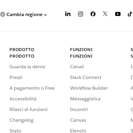
Cambia regione
PRODOTTO
FUNZIONI
PRODOTTO
FUNZIONI
Guarda la demo
Canali
Prezzi
Slack Connect
I
A pagamento o Free
Workflow Builder
A
Accessibilità
Messaggistica
Rilasci di funzioni
Incontri
G
Changelog
Canvas
Stato
Elenchi
S