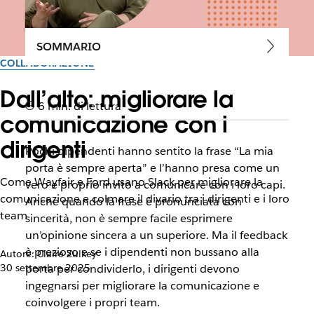
SOMMARIO
COLLABORAZIONE
Dall’alto: migliorare la
6 min. di lettura
comunicazione con i
dirigenti
Pochi dipendenti hanno sentito la frase “La mia
porta è sempre aperta” e l’hanno presa come un
Come Wayfair e Ford usano Slack per migliorare la
vero e proprio invito a comunicare con i loro capi.
comunicazione e colmare il divario tra i dirigenti e i loro
Anche quando la frase è pronunciata con
team
sincerità, non è sempre facile esprimere
un’opinione sincera a un superiore. Ma il feedback
è prezioso e se i dipendenti non bussano alla
Autore: Claire Zulkey
30 settembre 2025
porta per condividerlo, i dirigenti devono
ingegnarsi per migliorare la comunicazione e
coinvolgere i propri team.