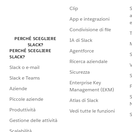
Clip
S
a
App e integrazioni
e
Condivisione di file
PERCHÉ SCEGLIERE
IA di Slack
SLACK?
Agentforce
PERCHÉ SCEGLIERE
S
SLACK?
Ricerca aziendale
V
Slack o e-mail
Sicurezza
S
Slack e Teams
Enterprise Key
Aziende
Management (EKM)
S
Piccole aziende
Atlas di Slack
N
Produttività
Vedi tutte le funzioni
S
Gestione delle attività
Scalabilità