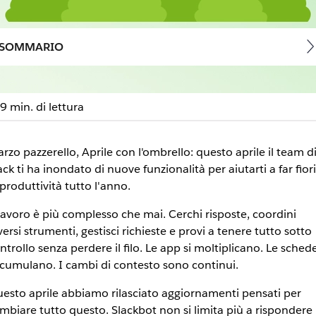
SOMMARIO
9 min. di lettura
: una pioggia di “Fatto”
rzo pazzerello, Aprile con l'ombrello: questo aprile il team d
ack ti ha inondato di nuove funzionalità per aiutarti a far fior
 produttività tutto l'anno.
 lavoro è più complesso che mai. Cerchi risposte, coordini
versi strumenti, gestisci richieste e provi a tenere tutto sotto
ntrollo senza perdere il filo. Le app si moltiplicano. Le schede
cumulano. I cambi di contesto sono continui.
esto aprile abbiamo rilasciato aggiornamenti pensati per
mbiare tutto questo. Slackbot non si limita più a rispondere