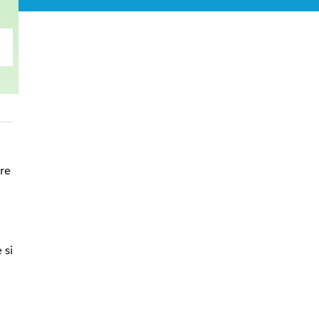
i
ire
 si