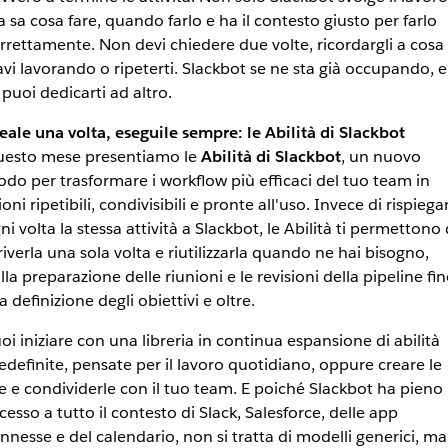
 sa cosa fare, quando farlo e ha il contesto giusto per farlo
rrettamente. Non devi chiedere due volte, ricordargli a cosa
avi lavorando o ripeterti. Slackbot se ne sta già occupando, e
 puoi dedicarti ad altro.
eale una volta, eseguile sempre: le Abilità di Slackbot
esto mese presentiamo le
Abilità di Slackbot
, un nuovo
do per trasformare i workflow più efficaci del tuo team in
ioni ripetibili, condivisibili e pronte all'uso. Invece di rispiega
ni volta la stessa attività a Slackbot, le Abilità ti permettono 
riverla una sola volta e riutilizzarla quando ne hai bisogno,
lla preparazione delle riunioni e le revisioni della pipeline fi
la definizione degli obiettivi e oltre.
oi iniziare con una libreria in continua espansione di abilità
edefinite, pensate per il lavoro quotidiano, oppure creare le
e e condividerle con il tuo team. E poiché Slackbot ha pieno
cesso a tutto il contesto di Slack, Salesforce, delle app
nnesse e del calendario, non si tratta di modelli generici, ma