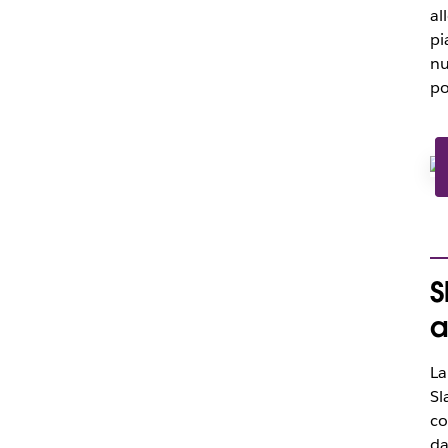
al
pi
nu
po
S
a
La
Sl
co
da