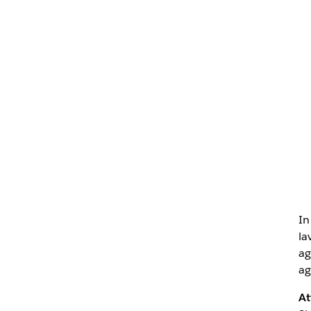
In
la
ag
ag
At