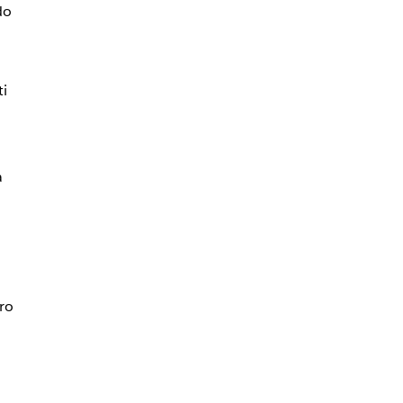
do
ti
a
ro