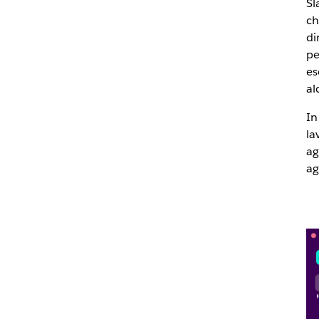
Sl
ch
di
pe
es
al
In
la
ag
ag