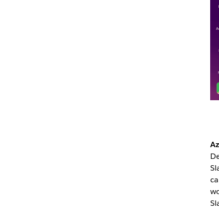
Az
De
Sl
ca
wo
Sl