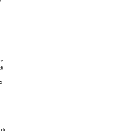
re
di
no
 di