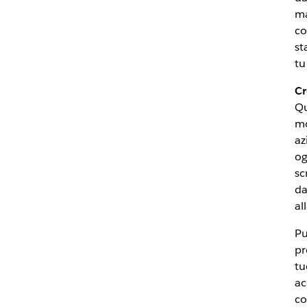
ma
co
st
tu
Cr
Qu
mo
az
og
sc
da
al
Pu
pr
tu
ac
co