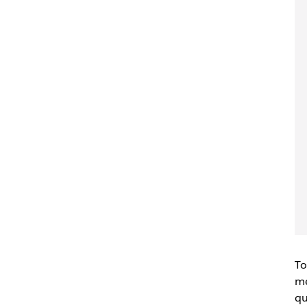
To
me
qu