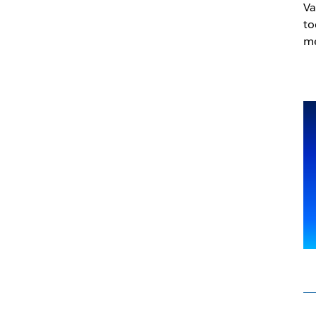
Va
to
me