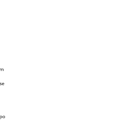
em
se
mpo