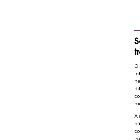
S
t
O 
in
ne
di
co
m
A 
nã
co
eq