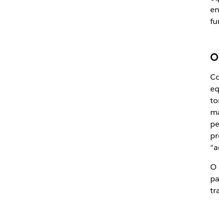
en
fu
O
Co
eq
to
ma
pe
pr
“a
O 
pa
tr