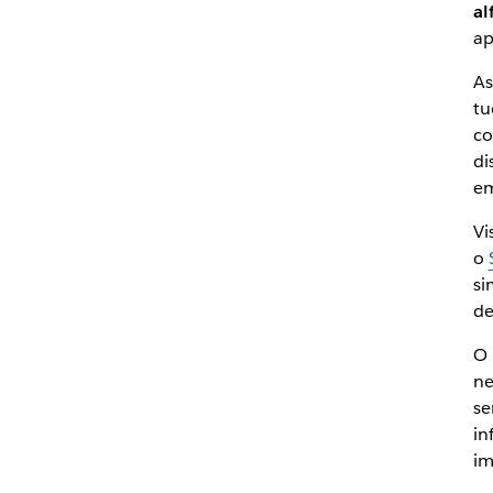
al
ap
As
tu
co
di
em
Vi
o
si
de
O 
ne
se
in
im