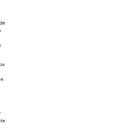
 de
s
a
os
te
r
nte