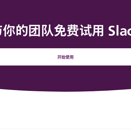
与你的团队免费试用 Slac
开始使用