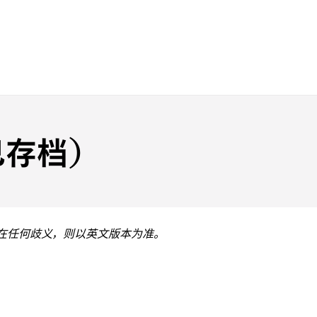
已存档）
在任何歧义，则以英文版本为准。