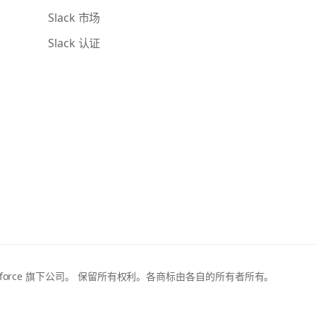
Slack 市场
Slack 认证
LLC，Salesforce 旗下公司。 保留所有权利。各商标由各自的所有者所有。