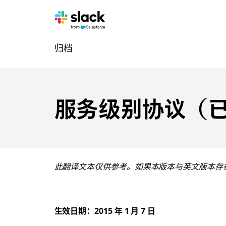
法
其
页
归档
律
他
面
导
航
服务级别协议（
此翻译文本仅供参考。如果本版本与英文版本存
生效日期：2015 年 1 月 7 日