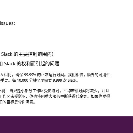
issues:
lack 的主要控制范围内）
 Slack 的权利而引起的问题
SLA 相比，确保 99.99% 的正常运行时间。我们相信，额外的可用性
 10,000 分钟至少需要 9,999 次 Slack。
验不符：当只是小部分工作区受影响时，平均宕机时间将减少，并且
工作区未受影响，你也将因重大服务中断获得代金券。如果你觉得
们的目标是令你满意。