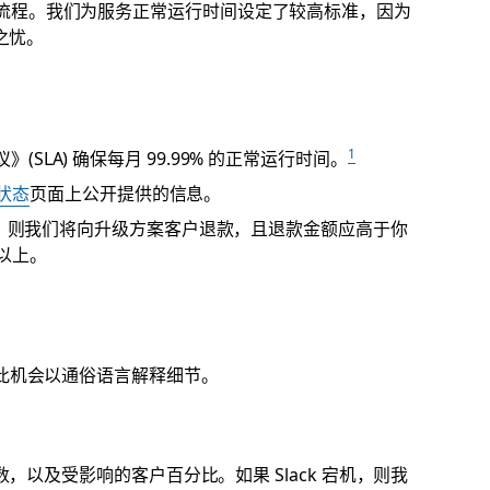
流程。我们为服务正常运行时间设定了较高标准，因为
之忧。
1
LA) 确保每月 99.99% 的正常运行时间。
 状态
页面上公开提供的信息。
承诺，则我们将向升级方案客户退款，且退款金额应高于你
倍以上。
借此机会以通俗语言解释细节。
钟数，以及受影响的客户百分比。如果 Slack 宕机，则我