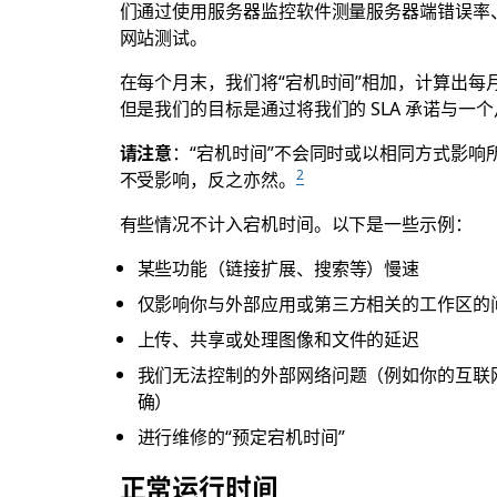
们通过使用服务器监控软件测量服务器端错误率、P
网站测试。
在每个月末，我们将“宕机时间”相加，计算出每月
但是我们的目标是通过将我们的 SLA 承诺与
请注意
：“宕机时间”不会同时或以相同方式影响所
2
不受影响，反之亦然。
有些情况不计入宕机时间。以下是一些示例：
某些功能（链接扩展、搜索等）慢速
仅影响你与外部应用或第三方相关的工作区的
上传、共享或处理图像和文件的延迟
我们无法控制的外部网络问题（例如你的互联网服
确）
进行维修的“预定宕机时间”
正常运行时间