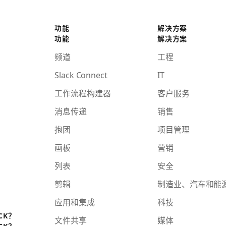
功能
解决方案
功能
解决方案
频道
工程
Slack Connect
IT
工作流程构建器
客户服务
消息传递
销售
抱团
项目管理
画板
营销
列表
安全
剪辑
制造业、汽车和能
应用和集成
科技
CK？
文件共享
媒体
CK？