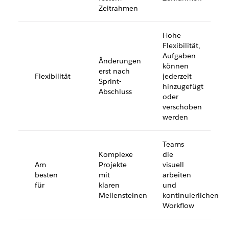
Zeitrahmen
Hohe
Flexibilität,
Aufgaben
Änderungen
können
erst nach
Flexibilität
jederzeit
Sprint-
hinzugefügt
Abschluss
oder
verschoben
werden
Teams
Komplexe
die
Am
Projekte
visuell
besten
mit
arbeiten
für
klaren
und
Meilensteinen
kontinuierlichen
Workflow