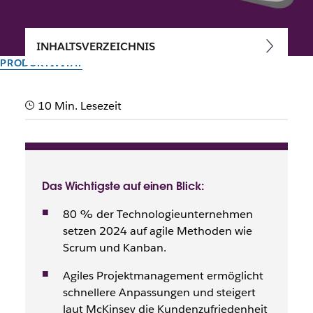
INHALTSVERZEICHNIS
PRODUKTIVITÄT
Agiles Projektmanagement:
10 Min. Lesezeit
Methoden wie Scrum und
Kanban einfach erklärt
Egal, wen du fragst – agiles Projektmanagement ist in.
Das Wichtigste auf einen Blick:
Warum eigentlich genau? Das und vieles mehr erfährst du
80 % der Technologieunternehmen
hier.
setzen 2024 auf agile Methoden wie
Scrum und Kanban.
Vom Slack-Team
13. Februar 2026
Agiles Projektmanagement ermöglicht
schnellere Anpassungen und steigert
laut McKinsey die Kundenzufriedenheit