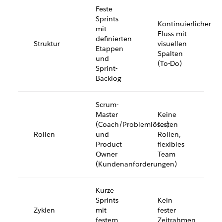
Feste
Sprints
Kontinuierlicher
mit
Fluss mit
definierten
Struktur
visuellen
Etappen
Spalten
und
(To-Do)
Sprint-
Backlog
Scrum-
Master
Keine
(Coach/Problemlöser)
festen
Rollen
und
Rollen,
Product
flexibles
Owner
Team
(Kundenanforderungen)
Kurze
Sprints
Kein
Zyklen
mit
fester
festem
Zeitrahmen