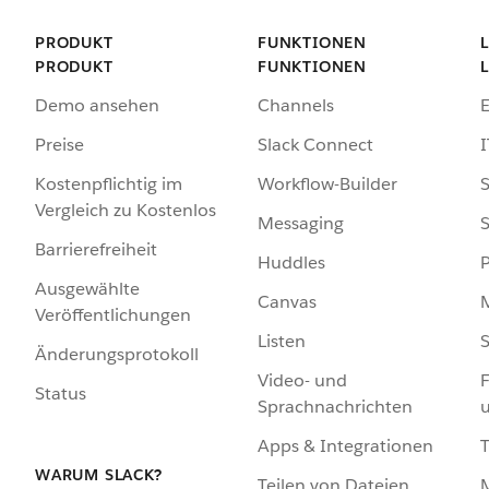
PRODUKT
FUNKTIONEN
PRODUKT
FUNKTIONEN
Demo ansehen
Channels
Preise
Slack Connect
I
Kostenpflichtig im
Workflow-Builder
S
Vergleich zu Kostenlos
Messaging
S
Barrierefreiheit
Huddles
Ausgewählte
Canvas
Veröffentlichungen
Listen
S
Änderungsprotokoll
Video- und
F
Status
Sprachnachrichten
Apps & Integrationen
WARUM SLACK?
Teilen von Dateien