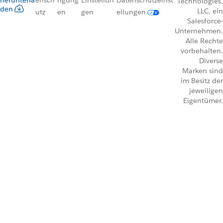
herunterla
ensch
ngung
Einstellun
Datenschutzeinst
Technologies,
den
LLC, ein
utz
en
gen
ellungen
Salesforce-
Unternehmen.
Alle Rechte
vorbehalten.
Diverse
Marken sind
im Besitz der
jeweiligen
Eigentümer.