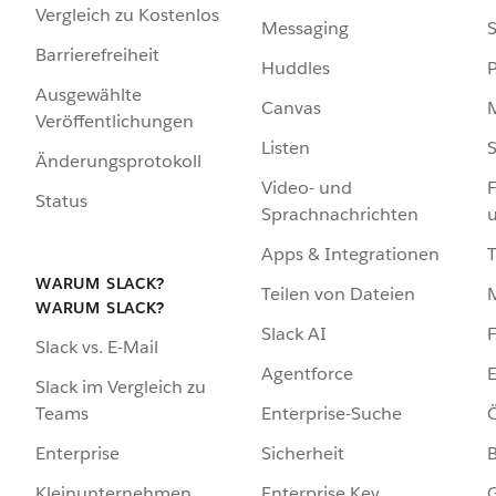
Vergleich zu Kostenlos
Messaging
S
Barrierefreiheit
Huddles
Ausgewählte
Canvas
Veröffentlichungen
Listen
S
Änderungsprotokoll
Video- und
F
Status
Sprachnachrichten
Apps & Integrationen
WARUM SLACK?
Teilen von Dateien
WARUM SLACK?
Slack AI
F
Slack vs. E-Mail
Agentforce
E
Slack im Vergleich zu
Enterprise-Suche
Ö
Teams
Sicherheit
Enterprise
Enterprise Key
G
Kleinunternehmen