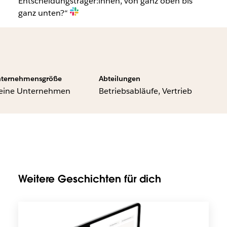
Entscheidungsträger:innen, von ganz oben bis
ganz unten?“
ternehmensgröße
Abteilungen
leine Unternehmen
Betriebsabläufe, Vertrieb
Weitere Geschichten für dich