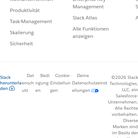
Management
S
Produktivität
Slack Atlas
Task-Management
Alle Funktionen
Skalierung
anzeigen
Sicherheit
Dat
Bedi
Cookie-
Deine
Slack
©2026 Slack
herunterla
ensch
ngung
Einstellun
Datenschutzeinst
Technologies,
den
LLC, ein
utz
en
gen
ellungen
Salesforce-
Unternehmen.
Alle Rechte
vorbehalten.
Diverse
Marken sind
im Besitz der