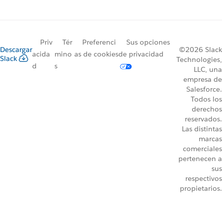
Priv
Tér
Preferenci
Sus opciones
Descargar
©2026 Slack
acida
mino
as de cookies
de privacidad
Slack
Technologies,
d
s
LLC, una
empresa de
Salesforce.
Todos los
derechos
reservados.
Las distintas
marcas
comerciales
pertenecen a
sus
respectivos
propietarios.