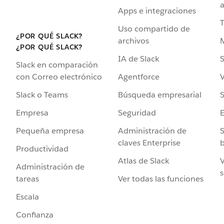
a
Apps e integraciones
Uso compartido de
¿POR QUÉ SLACK?
archivos
¿POR QUÉ SLACK?
IA de Slack
S
Slack en comparación
Agentforce
V
con Correo electrónico
Búsqueda empresarial
S
Slack o Teams
Seguridad
Empresa
Administración de
S
Pequeña empresa
claves Enterprise
b
Productividad
Atlas de Slack
V
Administración de
s
Ver todas las funciones
tareas
Escala
Confianza