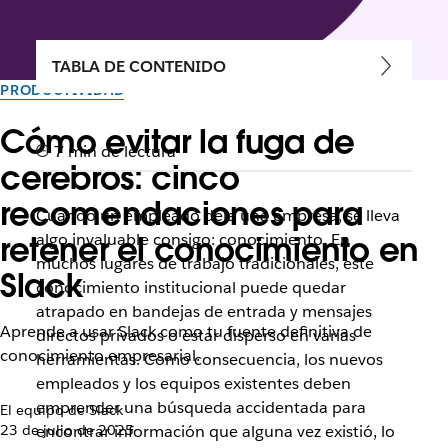
TABLA DE CONTENIDO
PRODUCTIVIDAD
Cómo evitar la fuga de
7 min de lectura
cerebros: cinco
recomendaciones para
Cuando un empleado deja una empresa, se lleva
retener el conocimiento en
algo invaluable consigo: conocimiento. En
muchos lugares de trabajo tradicionales, este
Slack
conocimiento institucional puede quedar
atrapado en bandejas de entrada y mensajes
Aprende a usar Slack como tu fuente definitiva de
directos privados o estar disperso en varias
conocimiento empresarial.
herramientas. Como consecuencia, los nuevos
empleados y los equipos existentes deben
emprender una búsqueda accidentada para
El equipo de Slack
23 de julio de 2025
encontrar información que alguna vez existió, lo