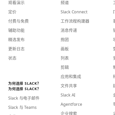
观看演示
频道
定价
Slack Connect
I
付费与免费
工作流程构建器
辅助功能
消息传递
精选发布
抱团
更新日志
画板
状态
列表
剪辑
应用和集成
为何选择 SLACK？
文件共享
为何选择 SLACK？
Slack AI
Slack 与电子邮件
Agentforce
Slack 与 Teams
企业搜索