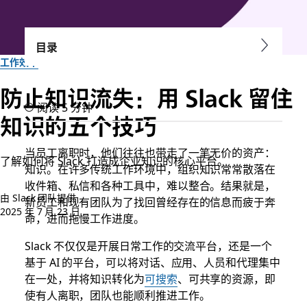
目录
工作效率
防止知识流失：用 Slack 留住
阅读 5 分钟
知识的五个技巧
当员工离职时，他们往往也带走了一笔无价的资产：
了解如何将 Slack 打造成企业知识的核心平台。
知识。在许多传统工作环境中，组织知识常常散落在
收件箱、私信和各种工具中，难以整合。结果就是，
由 Slack 团队提供
新员工和现有团队为了找回曾经存在的信息而疲于奔
2025 年 7 月 23 日
命，进而拖慢工作进度。
Slack 不仅仅是开展日常工作的交流平台，还是一个
基于 AI 的平台，可以将对话、应用、人员和代理集中
在一处，并将知识转化为
可搜索
、可共享的资源，即
使有人离职，团队也能顺利推进工作。