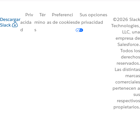
Priv
Tér
Preferenci
Sus opciones
Descargar
©2026 Slack
acida
mino
as de cookies
de privacidad
Slack
Technologies,
d
s
LLC, una
empresa de
Salesforce.
Todos los
derechos
reservados.
Las distintas
marcas
comerciales
pertenecen a
sus
respectivos
propietarios.