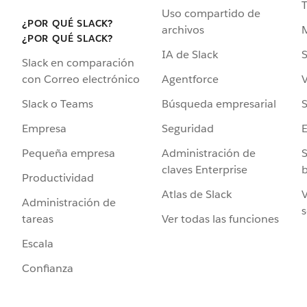
Uso compartido de
¿POR QUÉ SLACK?
archivos
¿POR QUÉ SLACK?
IA de Slack
S
Slack en comparación
Agentforce
V
con Correo electrónico
Búsqueda empresarial
S
Slack o Teams
Seguridad
Empresa
Administración de
S
Pequeña empresa
claves Enterprise
b
Productividad
Atlas de Slack
V
Administración de
s
Ver todas las funciones
tareas
Escala
Confianza