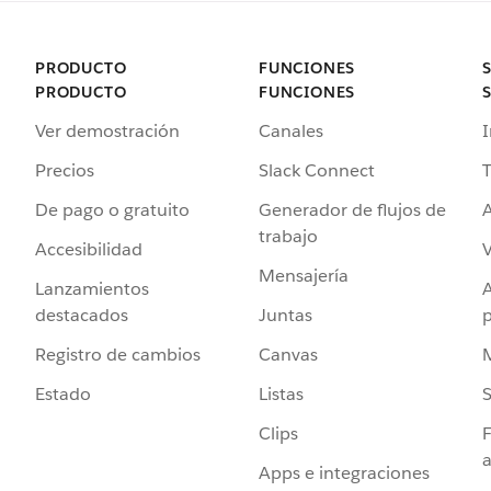
PRODUCTO
FUNCIONES
PRODUCTO
FUNCIONES
Ver demostración
Canales
I
Precios
Slack Connect
T
De pago o gratuito
Generador de flujos de
A
trabajo
Accesibilidad
Mensajería
Lanzamientos
destacados
Juntas
Registro de cambios
Canvas
Estado
Listas
Clips
F
a
Apps e integraciones