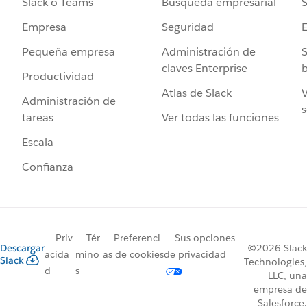
Búsqueda empresarial
S
Slack o Teams
Seguridad
Empresa
Administración de
S
Pequeña empresa
claves Enterprise
b
Productividad
Atlas de Slack
V
Administración de
s
Ver todas las funciones
tareas
Escala
Confianza
Priv
Tér
Preferenci
Sus opciones
Descargar
©2026 Slack
acida
mino
as de cookies
de privacidad
Slack
Technologies,
d
s
LLC, una
empresa de
Salesforce.