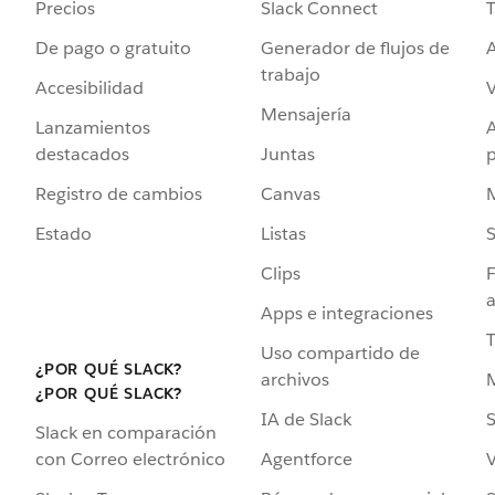
Precios
Slack Connect
T
De pago o gratuito
Generador de flujos de
A
trabajo
Accesibilidad
Mensajería
Lanzamientos
destacados
Juntas
Registro de cambios
Canvas
Estado
Listas
Clips
F
a
Apps e integraciones
Uso compartido de
¿POR QUÉ SLACK?
archivos
¿POR QUÉ SLACK?
IA de Slack
S
Slack en comparación
Agentforce
V
con Correo electrónico