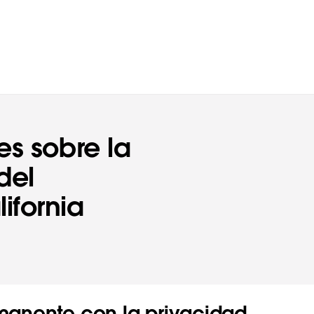
ionales
es sobre la
del
ifornia
anente con la privacidad