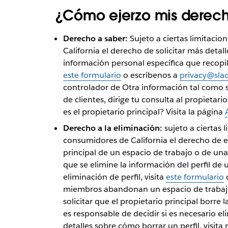
¿Cómo ejerzo mis derech
Derecho a saber:
Sujeto a ciertas limitaci
California el derecho de solicitar más detal
información personal específica que recopila
este formulario
o escríbenos a
privacy@sla
controlador de Otra información tal como s
de clientes, dirige tu consulta al propietari
es el propietario principal? Visita la página
Derecho a la eliminación:
sujeto a ciertas 
consumidores de California el derecho de el
principal de un espacio de trabajo o de una
que se elimine la información del perfil de 
eliminación de perfil, visita
este formulario
o
miembros abandonan un espacio de trabajo
solicitar que el propietario principal borre l
es responsable de decidir si es necesario e
detalles sobre cómo borrar un perfil, visita