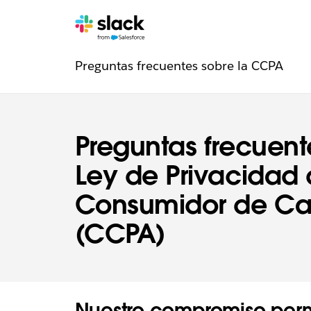
Navegación
Páginas
adic
Preguntas frecuentes sobre la CCPA
de
de
confianza
Preguntas frecuent
Ley de Privacidad 
Consumidor de Cal
(CCPA)
Nuestro compromiso perm