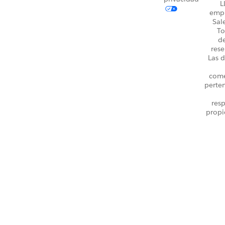
L
emp
Sal
To
d
rese
Las d
come
perte
resp
propi