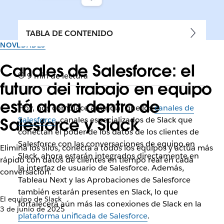
TABLA DE CONTENIDO
NOVEDADES
Canales de Salesforce: el
9 min de lectura
futuro del trabajo en equipo
está ahora dentro de
Hoy, nos complace anunciar que los
canales de
Salesforce y Slack
Salesforce
, canales especializados de Slack que
conectan el poder de los datos de los clientes de
Salesforce con las conversaciones de equipo en
Elimina los silos, conecta a todos los equipos y actúa más
Slack, ahora estarán integrados directamente en
rápido con datos de clientes en tiempo real en cada
la interfaz de usuario de Salesforce. Además,
conversación.
Tableau Next y las Aprobaciones de Salesforce
también estarán presentes en Slack, lo que
El equipo de Slack
fortalecerá aún más las conexiones de Slack en la
3 de junio de 2025
plataforma unificada de Salesforce
.