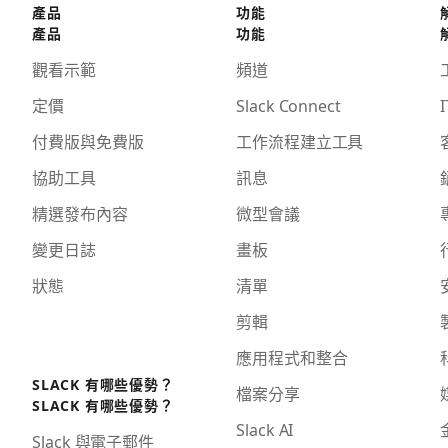
產品
功能
產品
功能
觀看示範
頻道
定價
Slack Connect
I
付費版與免費版
工作流程建立工具
協助工具
訊息
精選發布內容
微型會議
變更日誌
畫板
狀態
清單
剪輯
應用程式和整合
SLACK 有哪些優勢？
檔案分享
SLACK 有哪些優勢？
Slack AI
Slack 與電子郵件