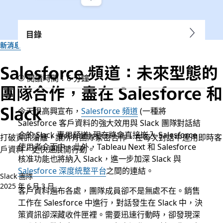
目錄
新消息
Salesforce 頻道：未來型態的
閱讀時間：6 分鐘
團隊合作，盡在 Salesforce 和
Slack
今天很高興宣布，
Salesforce 頻道
(一種將
Salesforce 客戶資料的強大效用與 Slack 團隊對話結
合的 Slack 專用頻道) 現在將會直接嵌入 Salesforce
打破資訊藩籬，讓所有團隊緊密合作。在每次對話中運用即時客
使用者介面中。此外，Tableau Next 和 Salesforce
戶資料，更快速展開行動。
核准功能也將納入 Slack，進一步加深 Slack 與
Salesforce 深度統整平台
之間的連結。
Slack 團隊
2025 年 6 月 3 日
客戶資料遍布各處，團隊成員卻不是無處不在。銷售
工作在 Salesforce 中進行，對話發生在 Slack 中，決
策資訊卻深藏收件匣裡。需要迅速行動時，卻發現深