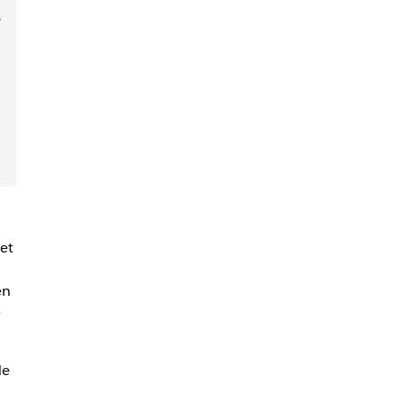
s
et
en
e
de