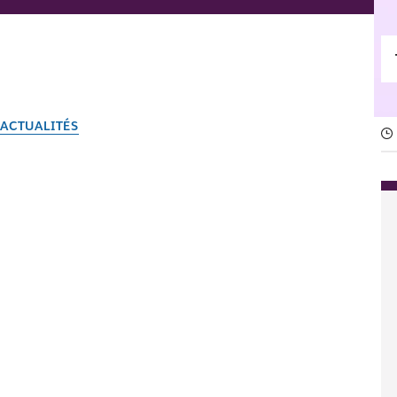
ACTUALITÉS
Des flux de travail plus i
étapes IA dans le Générat
Désormais, vos flux de travail ne se contentent plus de dépla
Par l’équipe Slack
21 mai 2026