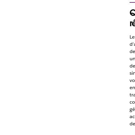
Q
r
Le
d’
de
un
de
si
vo
en
tr
co
gé
ac
de