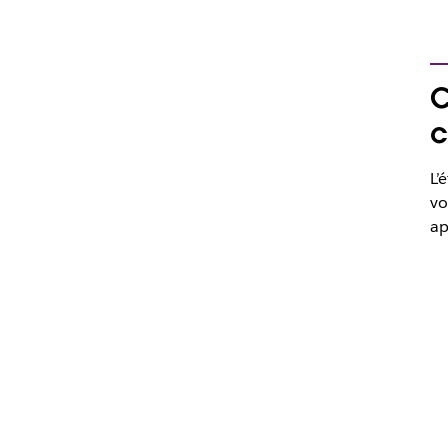
C
c
L’
vo
ap