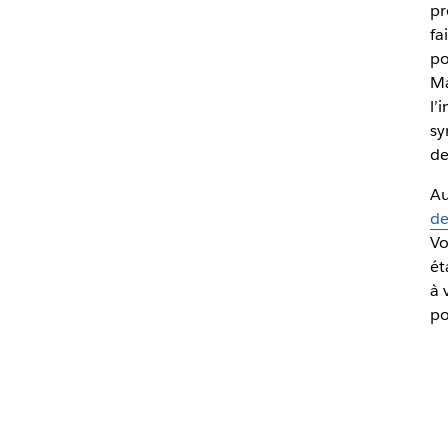
pr
fa
po
Ma
l’
sy
de
Au
de
Vo
ét
à 
po