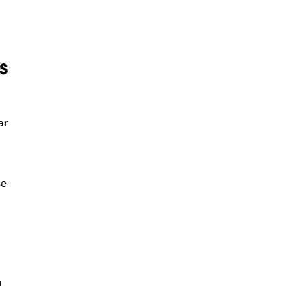
s
ar
se
u