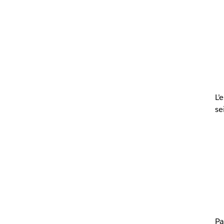
L’
se
Pa