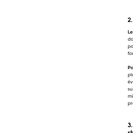
2
Le
do
po
fo
Po
pl
év
su
mi
pr
3
s