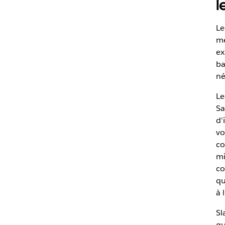
l
Le
me
ex
ba
né
Le
Sa
d'
vo
co
mi
co
qu
à 
Sl
qu