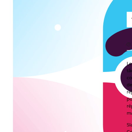
Le
tâ
co
de
re
po
ré
ma
Sl
Co