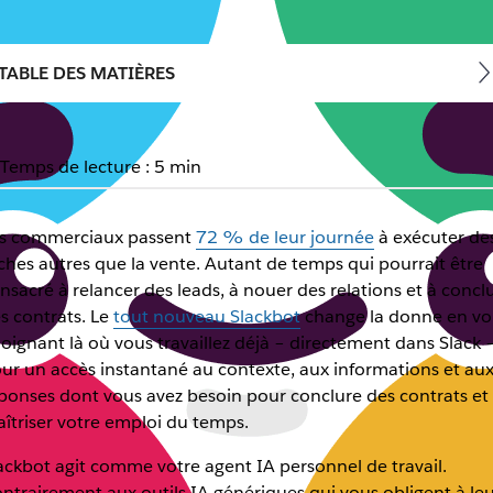
TABLE DES MATIÈRES
Temps de lecture : 5 min
s commerciaux passent
72 % de leur journée
à exécuter de
ches autres que la vente. Autant de temps qui pourrait être
nsacré à relancer des leads, à nouer des relations et à concl
s contrats. Le
tout nouveau Slackbot
change la donne en vo
joignant là où vous travaillez déjà – directement dans Slack 
ur un accès instantané au contexte, aux informations et au
ponses dont vous avez besoin pour conclure des contrats et
îtriser votre emploi du temps.
ackbot agit comme votre agent IA personnel de travail.
ntrairement aux outils IA génériques qui vous obligent à leu