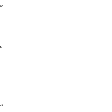
ue
s
us