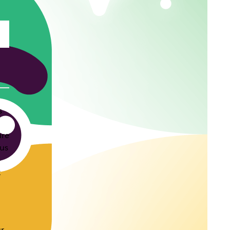
s
ure
us
–
x
r