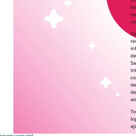
fo
co
co
Sl
ré
in
de
Sa
in
co
de
de
ai
To
lo
aj