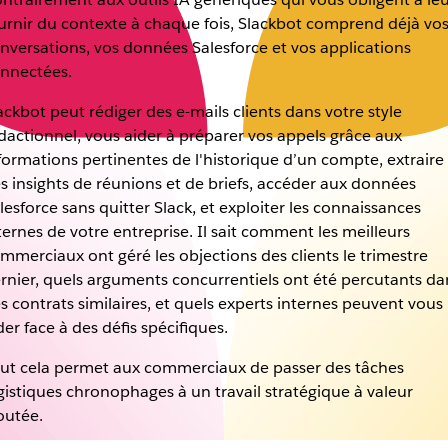
urnir du contexte à chaque fois, Slackbot comprend déjà vo
nversations, vos données Salesforce et vos applications
nnectées.
ackbot peut rédiger des e-mails clients dans votre style
dactionnel, vous aider à préparer vos appels grâce aux
formations pertinentes de l'historique d’un compte, extraire
s insights de réunions et de briefs, accéder aux données
lesforce sans quitter Slack, et exploiter les connaissances
ternes de votre entreprise. Il sait comment les meilleurs
mmerciaux ont géré les objections des clients le trimestre
rnier, quels arguments concurrentiels ont été percutants da
s contrats similaires, et quels experts internes peuvent vous
der face à des défis spécifiques.
ut cela permet aux commerciaux de passer des tâches
gistiques chronophages à un travail stratégique à valeur
outée.