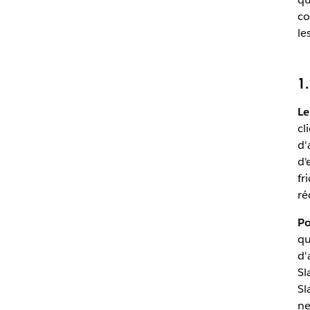
co
le
1
Le
cl
d'
d'
fr
ré
Po
qu
d'
Sl
Sl
ne