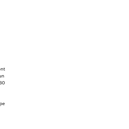
ont
un
 30
ipe