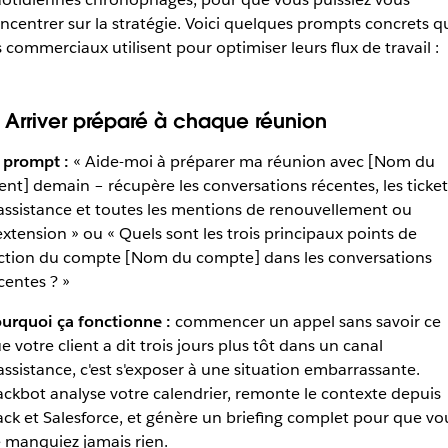
ncentrer sur la stratégie. Voici quelques prompts concrets q
s commerciaux utilisent pour optimiser leurs flux de travail :
. Arriver préparé à chaque réunion
 prompt :
« Aide-moi à préparer ma réunion avec [Nom du
ient] demain – récupère les conversations récentes, les ticket
assistance et toutes les mentions de renouvellement ou
extension » ou « Quels sont les trois principaux points de
iction du compte [Nom du compte] dans les conversations
centes ? »
urquoi ça fonctionne :
commencer un appel sans savoir ce
e votre client a dit trois jours plus tôt dans un canal
assistance, c'est s'exposer à une situation embarrassante.
ackbot analyse votre calendrier, remonte le contexte depuis
ack et Salesforce, et génère un briefing complet pour que vo
 manquiez jamais rien.