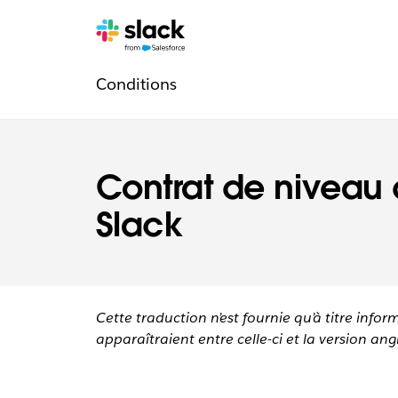
Navigation
Pages
supplémentaires
Conditions
légale
Contrat de niveau 
Slack
Cette traduction n’est fournie qu’à titre infor
apparaîtraient entre celle-ci et la version angl