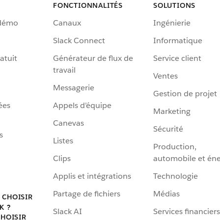
FONCTIONNALITÉS
SOLUTIONS
 démo
Canaux
Ingénierie
Slack Connect
Informatique
atuit
Générateur de flux de
Service client
travail
Ventes
Messagerie
Gestion de projet
ées
Appels d’équipe
Marketing
Canevas
Sécurité
s
Listes
Production,
Clips
automobile et éne
Applis et intégrations
Technologie
Partage de fichiers
Médias
 CHOISIR
K ?
Slack AI
Services financiers
HOISIR