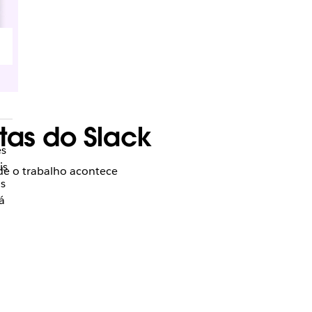
tas do Slack
es
is
de o trabalho acontece
as
á