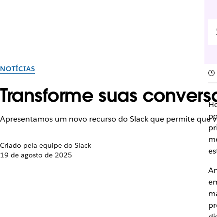
NOTÍCIAS
Transforme suas conversa
Ho
po
Apresentamos um novo recurso do Slack que permite que voc
pr
me
Criado pela equipe do Slack
es
19 de agosto de 2025
An
em
ma
pr
di