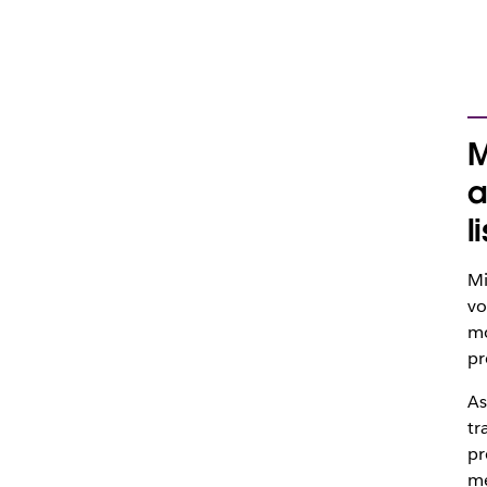
M
a
l
Mi
vo
mo
pr
As
tr
pr
me