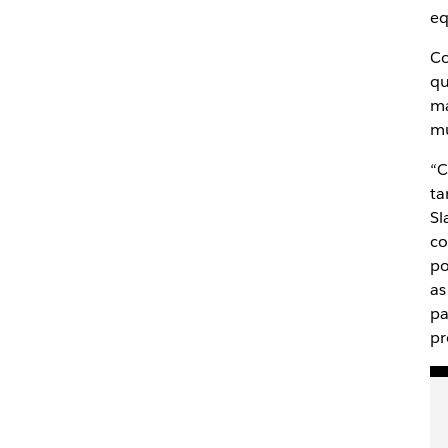
eq
Co
qu
ma
mu
“C
ta
Sl
co
po
as
pa
pr