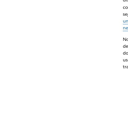
co
se
um
ne
No
de
do
us
tr