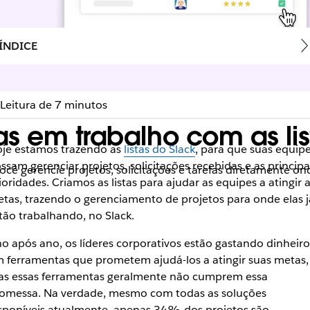
ÍNDICE
Leitura de 7 minutos
s em trabalho com as lis
je estamos trazendo as
listas do Slack
, para que suas equip
ssam gerenciar projetos, solicitações recebidas e as principa
ê gerencie projetos, solicitações e tarefas diretamente on
ioridades. Criamos as listas para ajudar as equipes a atingir 
tas, trazendo o gerenciamento de projetos para onde elas j
tão trabalhando, no Slack.
o após ano, os líderes corporativos estão gastando dinheiro
 ferramentas que prometem ajudá-los a atingir suas metas,
s essas ferramentas geralmente não cumprem essa
omessa. Na verdade, mesmo com todas as soluções
sponíveis atualmente, apenas 34% dos projetos são