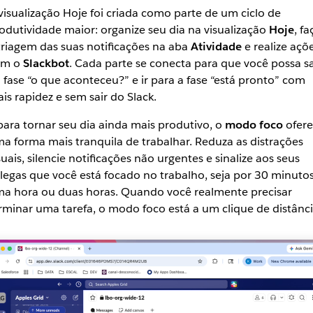
visualização Hoje foi criada como parte de um ciclo de
odutividade maior: organize seu dia na visualização
Hoje
, fa
triagem das suas notificações na aba
Atividade
e realize açõ
om o
Slackbot
. Cada parte se conecta para que você possa sa
 fase “o que aconteceu?” e ir para a fase “está pronto” com
is rapidez e sem sair do Slack.
para tornar seu dia ainda mais produtivo, o
modo foco
ofer
a forma mais tranquila de trabalhar. Reduza as distrações
suais, silencie notificações não urgentes e sinalize aos seus
legas que você está focado no trabalho, seja por 30 minutos
a hora ou duas horas. Quando você realmente precisar
rminar uma tarefa, o modo foco está a um clique de distânci