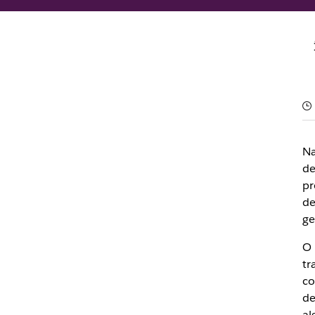
Criado pela equipe do Slack
29 de maio de 2026
Na
de
pr
de
ge
O 
tr
co
de
al