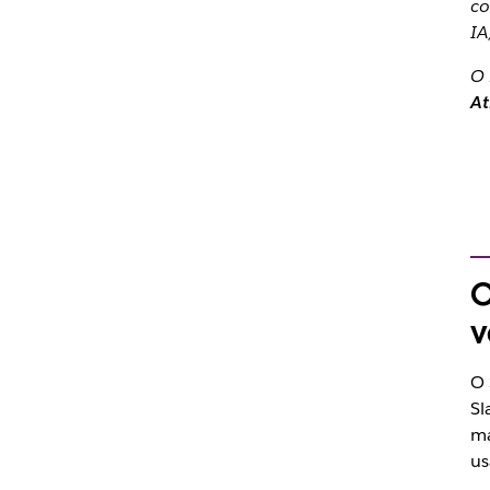
co
IA
O
At
O
v
O 
Sl
ma
us