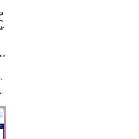
ça
es
ir
ece
,
a.