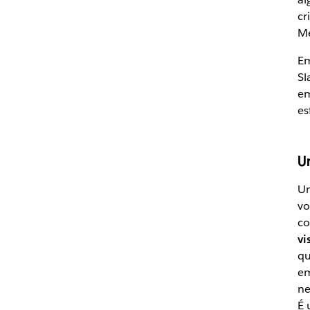
cr
Me
Em
Sl
em
es
U
Um
vo
co
vi
qu
em
ne
É 