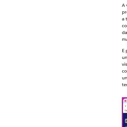
A 
pr
a 
c
da
ma
E 
um
vi
co
um
te