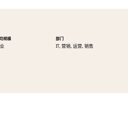
司规模
部门
业
IT, 营销, 运营, 销售