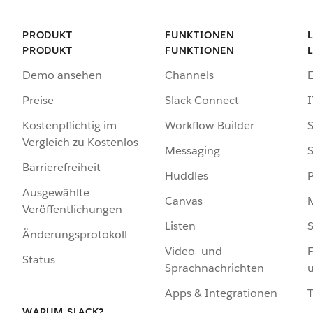
PRODUKT
FUNKTIONEN
PRODUKT
FUNKTIONEN
Demo ansehen
Channels
Preise
Slack Connect
I
Kostenpflichtig im
Workflow-Builder
S
Vergleich zu Kostenlos
Messaging
S
Barrierefreiheit
Huddles
Ausgewählte
Canvas
Veröffentlichungen
Listen
S
Änderungsprotokoll
Video- und
F
Status
Sprachnachrichten
Apps & Integrationen
WARUM SLACK?