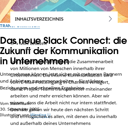
INHALTSVERZEICHNIS
TRANSFORMATION
Das neue Slack Connect: die
4 Min. Lesezeit
Zukunft der Kommunikation
in Unternehmen
Seit Jahren verändert Slack die Zusammenarbeit
von Millionen von Menschen innerhalb ihrer
Unternehmen können jetzt sicher mit mehreren Partnern
Unternehmen. Die interne Kommunikation wird
und Anbietern zusammenarbeiten – für stärkere
vom E-Mail-Posteingang in Channels verlagert,
Beziehungen und schnellere Ergebnisse.
damit Projekt-Teams transparenter miteinander
arbeiten und mehr erreichen können. Aber wir
wissen, dass die Arbeit nicht nur intern stattfindet.
Vom Slack-Team
30. September 2025
Deshalb gehen wir heute den nächsten Schritt
Illustration von
Wenting Li
und ermöglichen es allen, mit denen du innerhalb
und außerhalb deines Unternehmens