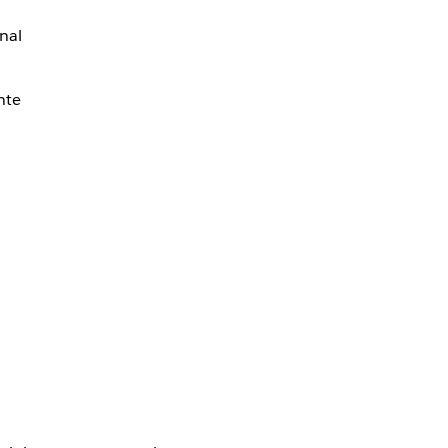
nal
nte