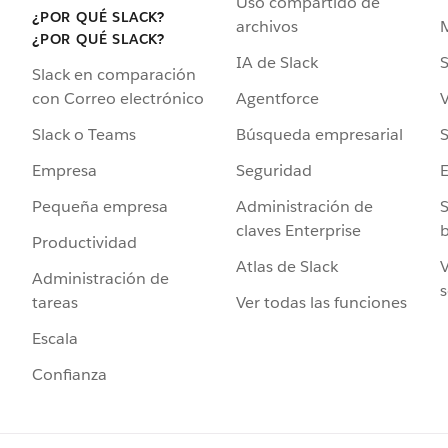
Uso compartido de
¿POR QUÉ SLACK?
archivos
¿POR QUÉ SLACK?
IA de Slack
S
Slack en comparación
Agentforce
V
con Correo electrónico
Búsqueda empresarial
S
Slack o Teams
Seguridad
Empresa
Administración de
S
Pequeña empresa
claves Enterprise
b
Productividad
Atlas de Slack
V
Administración de
s
Ver todas las funciones
tareas
Escala
Confianza