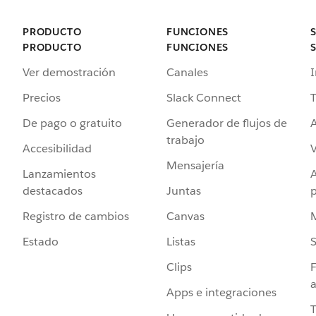
PRODUCTO
FUNCIONES
PRODUCTO
FUNCIONES
Ver demostración
Canales
I
Precios
Slack Connect
T
De pago o gratuito
Generador de flujos de
A
trabajo
Accesibilidad
Mensajería
Lanzamientos
destacados
Juntas
Registro de cambios
Canvas
Estado
Listas
Clips
F
a
Apps e integraciones