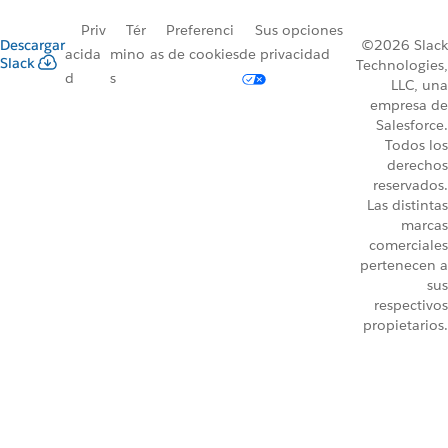
Priv
Tér
Preferenci
Sus opciones
Descargar
©2026 Slack
acida
mino
as de cookies
de privacidad
Slack
Technologies,
d
s
LLC, una
empresa de
Salesforce.
Todos los
derechos
reservados.
Las distintas
marcas
comerciales
pertenecen a
sus
respectivos
propietarios.