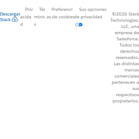
Priv
Tér
Preferenci
Sus opciones
Descargar
©2026 Slack
acida
mino
as de cookies
de privacidad
Slack
Technologies,
d
s
LLC, una
empresa de
Salesforce.
Todos los
derechos
reservados.
Las distintas
marcas
comerciales
pertenecen a
sus
respectivos
propietarios.