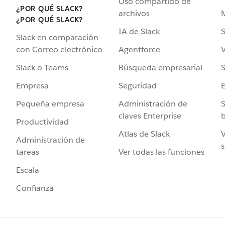
Uso compartido de
¿POR QUÉ SLACK?
archivos
¿POR QUÉ SLACK?
IA de Slack
S
Slack en comparación
Agentforce
V
con Correo electrónico
Búsqueda empresarial
S
Slack o Teams
Seguridad
Empresa
Administración de
S
Pequeña empresa
claves Enterprise
b
Productividad
Atlas de Slack
V
Administración de
s
Ver todas las funciones
tareas
Escala
Confianza