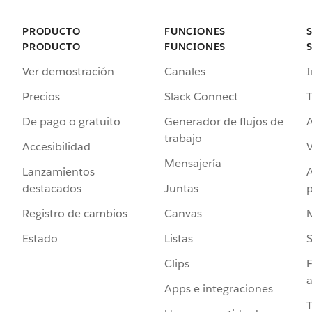
PRODUCTO
FUNCIONES
PRODUCTO
FUNCIONES
Ver demostración
Canales
I
Precios
Slack Connect
T
De pago o gratuito
Generador de flujos de
A
trabajo
Accesibilidad
Mensajería
Lanzamientos
destacados
Juntas
Registro de cambios
Canvas
Estado
Listas
Clips
F
a
Apps e integraciones