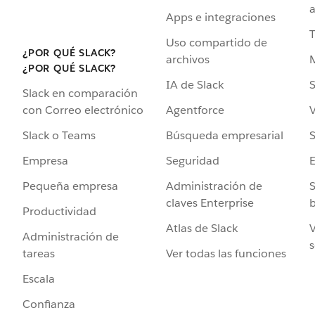
a
Apps e integraciones
Uso compartido de
¿POR QUÉ SLACK?
archivos
¿POR QUÉ SLACK?
IA de Slack
S
Slack en comparación
Agentforce
V
con Correo electrónico
Búsqueda empresarial
S
Slack o Teams
Seguridad
Empresa
Administración de
S
Pequeña empresa
claves Enterprise
b
Productividad
Atlas de Slack
V
Administración de
s
Ver todas las funciones
tareas
Escala
Confianza