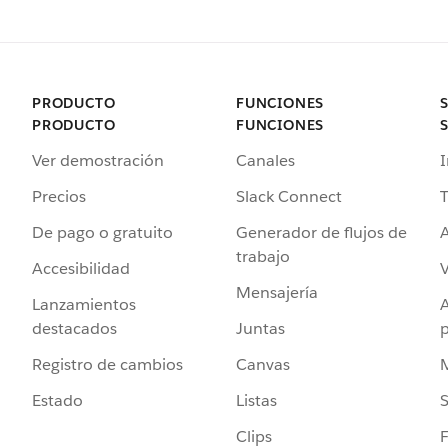
PRODUCTO
FUNCIONES
PRODUCTO
FUNCIONES
Ver demostración
Canales
I
Precios
Slack Connect
T
De pago o gratuito
Generador de flujos de
A
trabajo
Accesibilidad
Mensajería
Lanzamientos
destacados
Juntas
Registro de cambios
Canvas
Estado
Listas
Clips
F