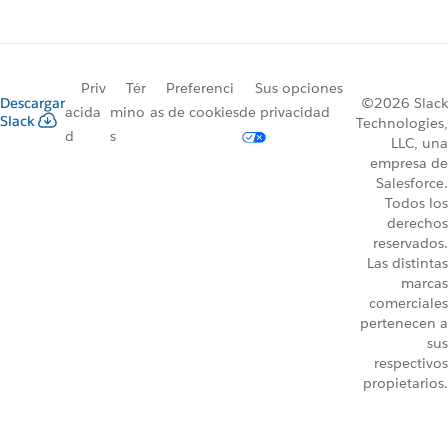
Priv
Tér
Preferenci
Sus opciones
Descargar
©2026 Slack
acida
mino
as de cookies
de privacidad
Slack
Technologies,
d
s
LLC, una
empresa de
Salesforce.
Todos los
derechos
reservados.
Las distintas
marcas
comerciales
pertenecen a
sus
respectivos
propietarios.