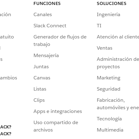
FUNCIONES
SOLUCIONES
ación
Canales
Ingeniería
Slack Connect
TI
atuito
Generador de flujos de
Atención al client
trabajo
d
Ventas
Mensajería
s
Administración d
Juntas
proyectos
cambios
Canvas
Marketing
Listas
Seguridad
Clips
Fabricación,
automóviles y ene
Apps e integraciones
Tecnología
Uso compartido de
LACK?
archivos
Multimedia
LACK?