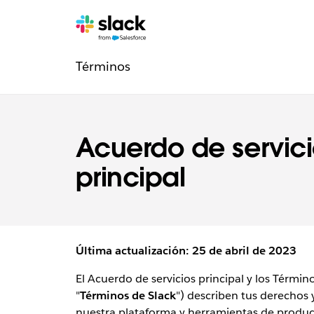
Navegación
Páginas
adicionales
Términos
de
la
sección
Acuerdo de servici
Legal
principal
Última actualización: 25 de abril de 2023
El Acuerdo de servicios principal y los Térmi
"
Términos de Slack
") describen tus derechos 
nuestra plataforma y herramientas de producti