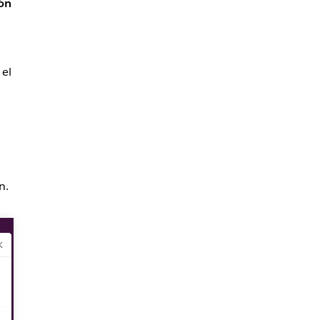
ón
el
n.