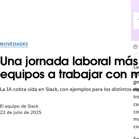
NOVEDADES
Una jornada laboral más 
La
equipos a trabajar con 
co
ge
La IA cobra vida en Slack, con ejemplos para los distintos e
de
tr
ca
El equipo de Slack
co
22 de julio de 2025
ma
co
En