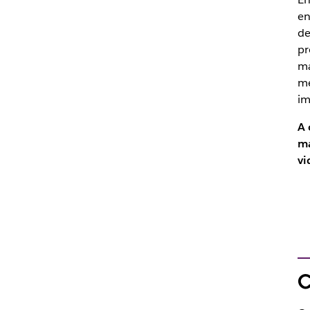
en
de
pr
ma
me
im
A 
ma
vi
C