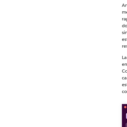
An
me
ra
do
si
es
re
La
en
Co
ca
es
co