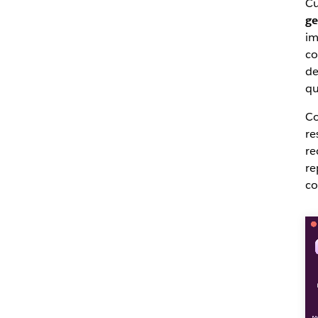
Cu
ge
im
co
de
qu
Co
re
re
re
co