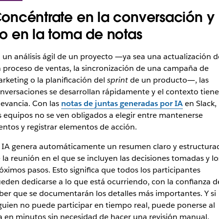
oncéntrate en la conversación y
o en la toma de notas
 un análisis ágil de un proyecto ―ya sea una actualización d
 proceso de ventas, la sincronización de una campaña de
rketing o la planificación del
sprint
de un producto―, las
nversaciones se desarrollan rápidamente y el contexto tiene
levancia. Con las
notas de juntas generadas por IA
en Slack,
s equipos no se ven obligados a elegir entre mantenerse
entos y registrar elementos de acción.
 IA genera automáticamente un resumen claro y estructura
 la reunión en el que se incluyen las decisiones tomadas y lo
óximos pasos. Esto significa que todos los participantes
eden dedicarse a lo que está ocurriendo, con la confianza d
ber que se documentarán los detalles más importantes. Y si
guien no puede participar en tiempo real, puede ponerse al
a en minutos sin necesidad de hacer una revisión manual.