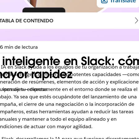
TABLA DE CONTENIDO
6 min de lectura
inteligente en Slack: có
 IA en Slack ayuda a los equipos de tu organización a trabaj
mayor rapidez
n más inteligencia integrando potentes capacidades ―com
neración de resúmenes, elementos de acción y explicacione
quipos de tu empresa.
 mensajes― directamente en el entorno donde se realiza el
abajo. Ya sea que estés ocupándote del lanzamiento de una
mpaña, el cierre de una negociación o la incorporación de
mpañeros, estas herramientas ayudan a reducir las tareas
nuales y mantener a todo el equipo alineado y en
ndiciones de actuar con mayor agilidad.
 Slack, desarrollamos la IA para que funcione discretamente