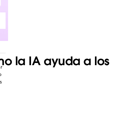
mo la IA ayuda a los
ar
o
s