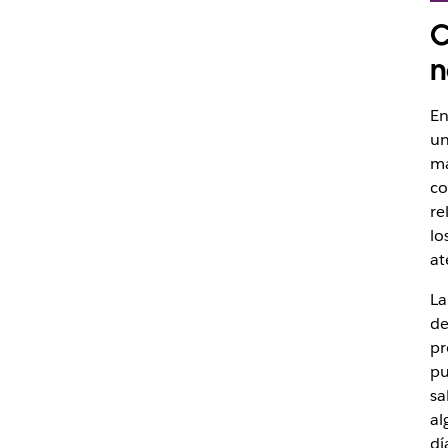
C
n
En
un
ma
co
re
lo
at
La
de
pr
pu
sa
al
dí