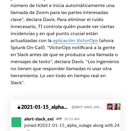
número de ticket e inicia automáticamente una
llamada de Zoom para las partes interesadas
clave”, declara Davis. Para eliminar el ruido
innecesario, TI controla quién puede ver ciertas
incidencias y en qué punto crucial están
actualizadas con la
aplicación VictorOps
(ahora
Splunk On-Call). “VictorOps notificará a la gente
en Slack antes de que se produzca una llamada o
mensajes de texto”, declara Davis. “Los ingenieros
no tienen que responder llamadas ni usar otra
herramienta. Lo ven todo en tiempo real en
Slack”.
ed-
2021-01-15_alpha...
@alert-slack_ext created this private channel on Jan. 15. Zoom link: https: redventures.zoom.us/j/238403943?pwd=WDVBdfccECGEdcE
3
ventures-
alpha-
alert-slack_ext
10:55 AM
APP
outage
joined #2021-01-15_alpha_outage along with 24