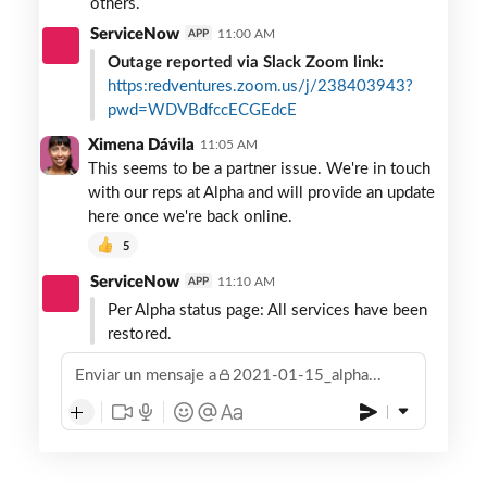
others.
ServiceNow
11:00 AM
APP
Outage reported via Slack Zoom link:
https:redventures.zoom.us/j/238403943?
pwd=WDVBdfccECGEdcE
Ximena Dávila
11:05 AM
This seems to be a partner issue. We're in touch
with our reps at Alpha and will provide an update
here once we're back online.
5
ServiceNow
11:10 AM
APP
Per Alpha status page: All services have been
restored.
Enviar un mensaje a
2021-01-15_alpha...