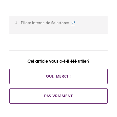
Notes
Pilote interne de Salesforce
↩
de
bas
de
page
Cet article vous a-t-il été utile ?
OUI, MERCI !
PAS VRAIMENT