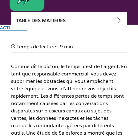
TABLE DES MATIÈRES
ACTUALITÉS
Avec Slack, maximisez vos
Temps de lecture : 9 min
résultats commerciaux
Comme dit le dicton, le temps, c’est de l’argent. En
Découvrez comment Slack Sales Elevate aide les
tant que responsable commercial, vous devez
responsables à prendre de meilleures décisions et à gagner
supprimer les obstacles qui vous empêchent,
plus de contrats
votre équipe et vous, d’atteindre vos objectifs
rapidement. Les différentes pertes de temps sont
Auteur : Kaylin Voss, Chief Revenue Officer, Slack
notamment causées par les conversations
24 avril 2024
disparates sur plusieurs canaux au sujet des
ventes, les données inexactes et les tâches
manuelles redondantes gérées par différents
outils. Une étude de Salesforce a montré que les