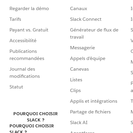
Regarder la démo
Canaux
I
Tarifs
Slack Connect
Payant vs. Gratuit
Générateur de flux de
S
travail
Accessibilité
Messagerie
Publications
G
recommandées
Appels d’équipe
Journal des
Canevas
S
modifications
Listes
P
Statut
Clips
a
Applis et intégrations
Partage de fichiers
POURQUOI CHOISIR
SLACK ?
Slack AI
S
POURQUOI CHOISIR
SLACK ?