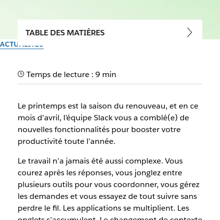
TABLE DES MATIÈRES
ACTUALITÉS
Nouveautés Slack :
Temps de lecture : 9 min
accélérer l’exécution
Le printemps est la saison du renouveau, et en ce
Par l’équipe Slack
mois d’avril, l’équipe Slack vous a comblé(e) de
13 mai 2026
nouvelles fonctionnalités pour booster votre
productivité toute l’année.
Le travail n’a jamais été aussi complexe. Vous
courez après les réponses, vous jonglez entre
plusieurs outils pour vous coordonner, vous gérez
les demandes et vous essayez de tout suivre sans
perdre le fil. Les applications se multiplient. Les
onglets s’accumulent. Le changement de contexte