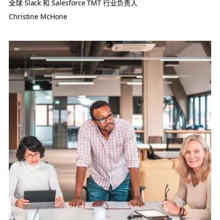
全球 Slack 和 Salesforce TMT 行业负责人
Christine McHone