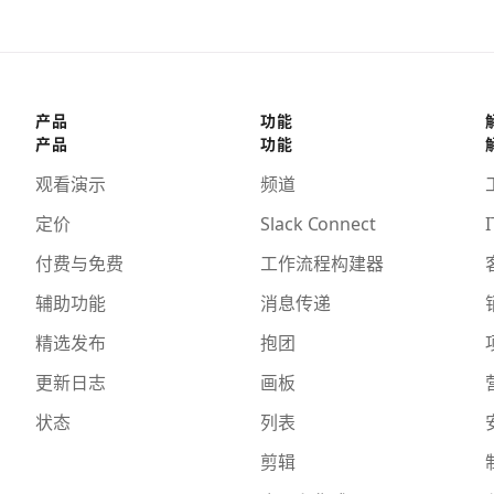
产品
功能
产品
功能
观看演示
频道
定价
Slack Connect
I
付费与免费
工作流程构建器
辅助功能
消息传递
精选发布
抱团
更新日志
画板
状态
列表
剪辑